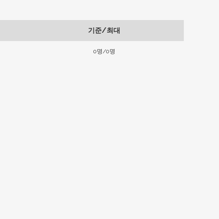
기준/최대
0명/0명