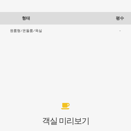
형태
평수
원룸형/온돌룸/욕실
-
객실 미리보기